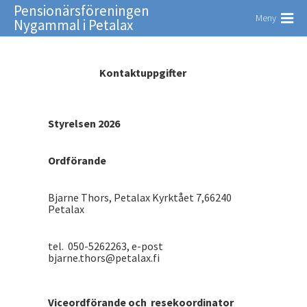
Pensionärsföreningen
Meny
Nygammal i Petalax
Kontaktuppgifter
Styrelsen 2026
Ordförande
Bjarne Thors, Petalax Kyrktået 7,66240
Petalax
tel. 050-5262263, e-post
bjarne.thors@petalax.fi
Viceordförande och resekoordinator