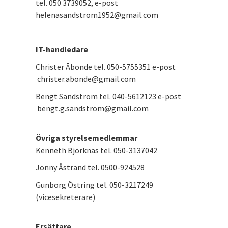
tel. 050 3739052, e-post
helenasandstrom1952@gmail.com
IT-handledare
Christer Åbonde tel. 050-5755351 e-post
christer.abonde@gmail.com
Bengt Sandström tel. 040-5612123 e-post
bengt.g.sandstrom@gmail.com
Övriga styrelsem
edlemmar
Kenneth Björknäs tel. 050-3137042
Jonny Åstrand tel. 0500-924528
Gunborg Östring tel. 050-3217249
(vicesekreterare)
Ersättare